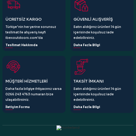
ÜCRETSİZ KARGO
GÜVENLİ ALIŞVERİŞ
Türkiye’nin her yerine sorunsuz
Satın aldığınız ürünleri 14 gün
teslimat ile alışveriş keyfi
içerisinde koşulsuz iade
ibexoutdoors.com’da
edebilirsiniz.
Teslimat Hakkında
Daha Fazla Bilgi
MÜŞTERİ HİZMETLERİ
TAKSİT İMKANI
Daha fazla bilgiye ihtiyacınız varsa
Satın aldığınız ürünleri 14 gün
0266 243 4763 numaran bize
içerisinde koşulsuz iade
ulaşabilirsiniz.
edebilirsiniz.
İletişim Formu
Daha Fazla Bilgi