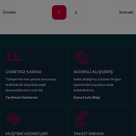
1
2
ÜCRETSİZ KARGO
GÜVENLİ ALIŞVERİŞ
Türkiye’nin her yerine sorunsuz
Satın aldığınız ürünleri 14 gün
teslimat ile alışveriş keyfi
içerisinde koşulsuz iade
ibexoutdoors.com’da
edebilirsiniz.
Teslimat Hakkında
Daha Fazla Bilgi
MÜŞTERİ HİZMETLERİ
TAKSİT İMKANI