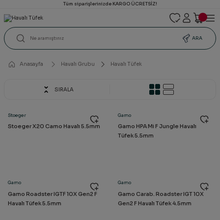
Tüm siparişlerinizde KARGO ÜCRETSİZ!
ARA
Anasayfa
Havalı Grubu
Havalı Tüfek
SIRALA
Stoeger
Gamo
Stoeger X20 Camo Havalı 5.5mm
Gamo HPA Mi F Jungle Havalı
Tüfek 5.5mm
Gamo
Gamo
Gamo Roadster IGTF 10X Gen2 F
Gamo Carab. Roadster IGT 10X
Havalı Tüfek 5.5mm
Gen2 F Havalı Tüfek 4.5mm