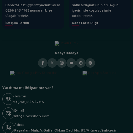
Daha fazla bilgiye ihtiyacınız varsa
Satın aldığınız ürünleri 14 gün
0266 243 4763 numaran bize
içerisinde koşulsuz iade
ulaşabilirsiniz.
edebilirsiniz.
İletişim Formu
Daha Fazla Bilgi
Sosyal Medya
Yardıma mı ihtiyacınız var?
Telefon
0 (266) 243 47 63
E-mail
info@ibexshop.com
Adres
Paşaalanı Mah. A. Gaffar Okkan Cad. No: 83/A Karesi/Balıkesir