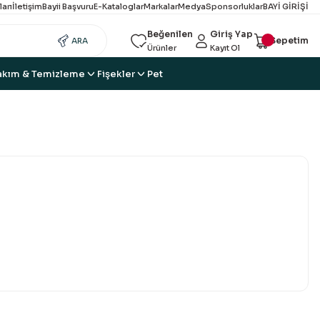
ları
İletişim
Bayii Başvuru
E-Kataloglar
Markalar
Medya
Sponsorluklar
BAYİ GİRİŞİ
Beğenilen
Giriş Yap
Sepetim
ARA
Ürünler
Kayıt Ol
akım & Temizleme
Fişekler
Pet