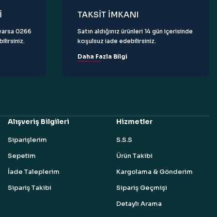
İ
TAKSİT İMKANI
z varsa 0266
Satın aldığınız ürünleri 14 gün içerisinde
lirsiniz.
koşulsuz iade edebilirsiniz.
Daha Fazla Bilgi
Alışveriş Bilgileri
Hizmetler
Siparişlerim
S.S.S
Sepetim
Ürün Takibi
İade Taleplerim
Kargolama & Gönderim
Sipariş Takibi
Sipariş Geçmişi
Detaylı Arama