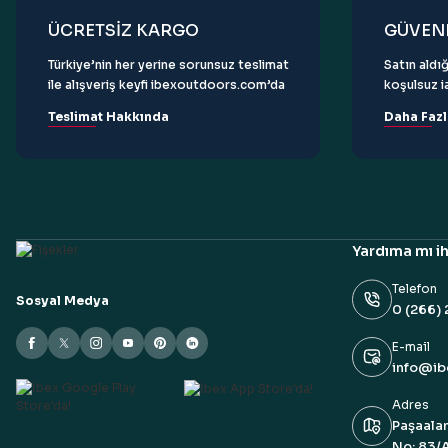
ÜCRETSİZ KARGO
GÜVENL
Türkiye’nin her yerine sorunsuz teslimat
Satın aldığ
ile alışveriş keyfi ibexoutdoors.com’da
koşulsuz ia
Teslimat Hakkında
Daha Fazl
Yardıma mı ih
Telefon
Sosyal Medya
0 (266) 
E-mail
info@i
Adres
Paşaalan
No: 83/A