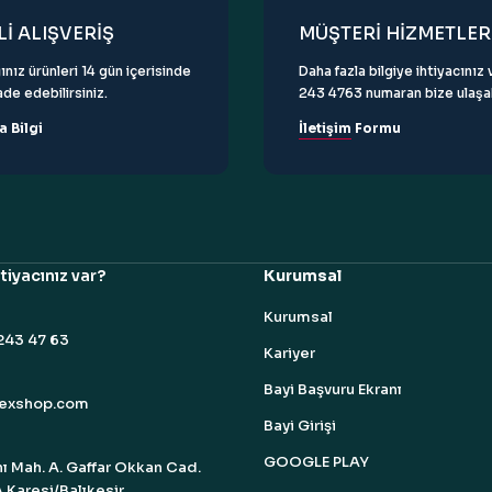
İ ALIŞVERİŞ
MÜŞTERİ HİZMETLER
ınız ürünleri 14 gün içerisinde
Daha fazla bilgiye ihtiyacını
de edebilirsiniz.
243 4763 numaran bize ulaşabi
a Bilgi
İletişim Formu
tiyacınız var?
Kurumsal
Kurumsal
243 47 63
Kariyer
Bayi Başvuru Ekranı
bexshop.com
Bayi Girişi
GOOGLE PLAY
ı Mah. A. Gaffar Okkan Cad.
 Karesi/Balıkesir