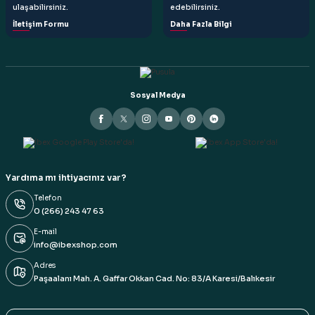
ulaşabilirsiniz.
edebilirsiniz.
İletişim Formu
Daha Fazla Bilgi
Sosyal Medya
Yardıma mı ihtiyacınız var?
Telefon
0 (266) 243 47 63
E-mail
info@ibexshop.com
Adres
Paşaalanı Mah. A. Gaffar Okkan Cad. No: 83/A Karesi/Balıkesir