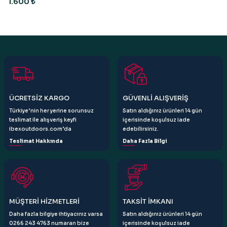
1.600 ₺
ÜCRETSİZ KARGO
GÜVENLİ ALIŞVERİŞ
Türkiye’nin her yerine sorunsuz
Satın aldığınız ürünleri 14 gün
teslimat ile alışveriş keyfi
içerisinde koşulsuz iade
ibexoutdoors.com’da
edebilirsiniz.
Teslimat Hakkında
Daha Fazla Bilgi
MÜŞTERİ HİZMETLERİ
TAKSİT İMKANI
Daha fazla bilgiye ihtiyacınız varsa
Satın aldığınız ürünleri 14 gün
0266 243 4763 numaran bize
içerisinde koşulsuz iade