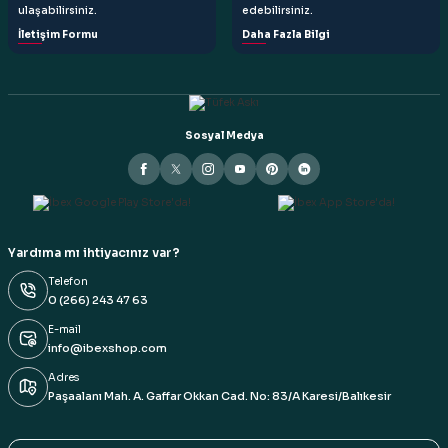
ulaşabilirsiniz.
edebilirsiniz.
İletişim Formu
Daha Fazla Bilgi
Sosyal Medya
Yardıma mı ihtiyacınız var?
Telefon
0 (266) 243 47 63
E-mail
info@ibexshop.com
Adres
Paşaalanı Mah. A. Gaffar Okkan Cad. No: 83/A Karesi/Balıkesir