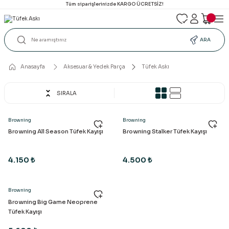
Tüm siparişlerinizde KARGO ÜCRETSİZ!
ARA
Anasayfa
Aksesuar & Yedek Parça
Tüfek Askı
SIRALA
Browning
Browning
Browning All Season Tüfek Kayışı
Browning Stalker Tüfek Kayışı
4.150 ₺
4.500 ₺
Browning
Browning Big Game Neoprene
Tüfek Kayışı