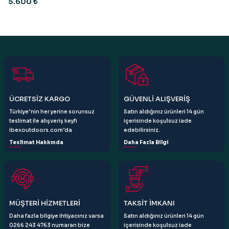
5.600 ₺
ÜCRETSİZ KARGO
GÜVENLİ ALIŞVERİŞ
Türkiye’nin her yerine sorunsuz
Satın aldığınız ürünleri 14 gün
teslimat ile alışveriş keyfi
içerisinde koşulsuz iade
ibexoutdoors.com’da
edebilirsiniz.
Teslimat Hakkında
Daha Fazla Bilgi
MÜŞTERİ HİZMETLERİ
TAKSİT İMKANI
Daha fazla bilgiye ihtiyacınız varsa
Satın aldığınız ürünleri 14 gün
0266 243 4763 numaran bize
içerisinde koşulsuz iade