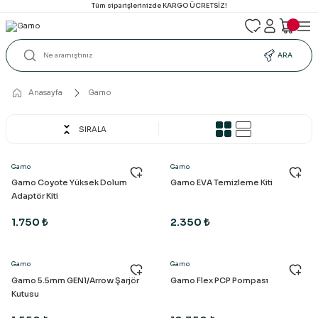
Tüm siparişlerinizde KARGO ÜCRETSİZ!
ARA
Anasayfa
Gamo
SIRALA
Gamo
Gamo
Gamo Coyote Yüksek Dolum
Gamo EVA Temizleme Kiti
Adaptör Kiti
1.750 ₺
2.350 ₺
Gamo
Gamo
Gamo 5.5mm GEN1/Arrow Şarjör
Gamo Flex PCP Pompası
Kutusu