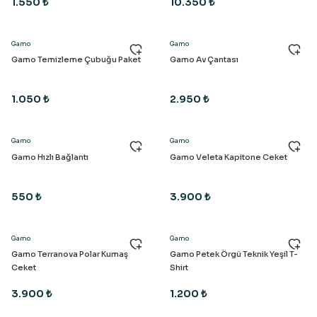
1.550 ₺
10.350 ₺
Gamo
Gamo
Gamo Temizleme Çubuğu Paket
Gamo Av Çantası
1.050 ₺
2.950 ₺
Gamo
Gamo
Gamo Hızlı Bağlantı
Gamo Veleta Kapitone Ceket
550 ₺
3.900 ₺
Gamo
Gamo
Gamo Terranova Polar Kumaş
Gamo Petek Örgü Teknik Yeşil T-
Ceket
Shirt
3.900 ₺
1.200 ₺