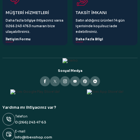
MÜŞTERİ HİZMETLERİ
TAKSİT İMKANI
Daha fazla bilgiye ihtiyacınız varsa
Satın aldığınız ürünleri 14 gün
0266 243 4763 numaran bize
içerisinde koşulsuz iade
ulaşabilirsiniz.
edebilirsiniz.
İletişim Formu
Daha Fazla Bilgi
Sosyal Medya
Yardıma mı ihtiyacınız var?
Telefon
0 (266) 243 47 63
E-mail
info@ibexshop.com