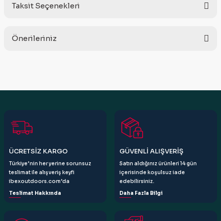
Taksit Seçenekleri
Bu ürüne ilk yorumu siz yapın!
Önerileriniz
Yorum Yaz
Bu ürünün fiyat bilgisi, resim, ürün açıklamalarında ve diğer
konularda yetersiz gördüğünüz noktaları öneri formunu
kullanarak tarafımıza iletebilirsiniz.
Görüş ve önerileriniz için teşekkür ederiz.
Ürün resmi kalitesiz, bozuk veya görüntülenemiyor.
Ürün açıklamasında eksik bilgiler bulunuyor.
Ürün bilgilerinde hatalar bulunuyor.
ÜCRETSİZ KARGO
GÜVENLİ ALIŞVERİŞ
Ürün fiyatı diğer sitelerden daha pahalı.
Türkiye’nin her yerine sorunsuz
Satın aldığınız ürünleri 14 gün
Bu ürüne benzer farklı alternatifler olmalı.
teslimat ile alışveriş keyfi
içerisinde koşulsuz iade
ibexoutdoors.com’da
edebilirsiniz.
Teslimat Hakkında
Daha Fazla Bilgi