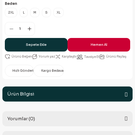
Beden
2XL
L
M
S
XL
Sepete Ekle
Hemen Al
Yorum yaz
Karşılaştır
Ürünü Paylaş
Tavsiye Et
Hızlı Gönderi
Kargo Bedava
Ürün Bilgisi
Yorumlar (0)