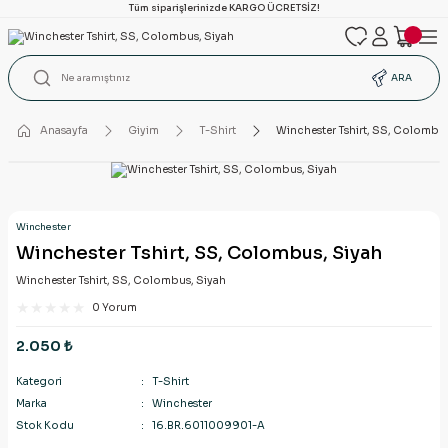
Tüm siparişlerinizde KARGO ÜCRETSİZ!
ARA
Anasayfa
Giyim
T-Shirt
Winchester Tshirt, SS, Colombus
Winchester
Winchester Tshirt, SS, Colombus, Siyah
Winchester Tshirt, SS, Colombus, Siyah
0 Yorum
2.050 ₺
Kategori
T-Shirt
Marka
Winchester
Stok Kodu
16.BR.6011009901-A