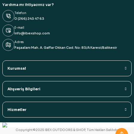
Yardıma mı ihtiyacınız var?
Telefon
0 (266) 243 47 63
E-mail
info@ibexshop.com
Adres
Paşaalanı Mah. A. Gaffar Okkan Cad. No: 83/A Karesi/Balıkesir
Kurumsal
Alışveriş Bilgileri
Hizmetler
Copyright ©2025 IBEX OUTDOORS & SHOP, Tüm Hakları Saklıdır.