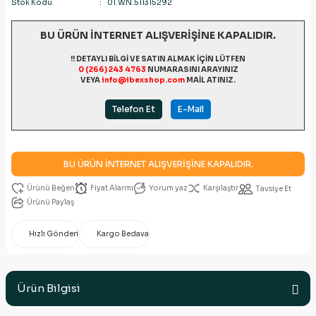
Stok Kodu
01.WN.511315292
BU ÜRÜN İNTERNET ALIŞVERİŞİNE KAPALIDIR.
!! DETAYLI BİLGİ VE SATIN ALMAK İÇİN LÜTFEN
0 (266) 243 4763
NUMARASINI ARAYINIZ
VEYA
info@ibexshop.com
MAİL ATINIZ.
Telefon Et
E-Mail
BU ÜRÜN İNTERNET ALIŞVERİŞİNE KAPALIDIR.
Fiyat Alarmı
Yorum yaz
Karşılaştır
Tavsiye Et
Ürünü Paylaş
Hızlı Gönderi
Kargo Bedava
Ürün Bilgisi