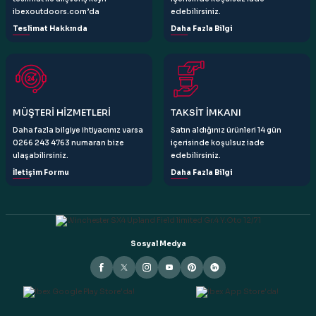
ibexoutdoors.com’da
edebilirsiniz.
Teslimat Hakkında
Daha Fazla Bilgi
Gönder
MÜŞTERİ HİZMETLERİ
TAKSİT İMKANI
Daha fazla bilgiye ihtiyacınız varsa
Satın aldığınız ürünleri 14 gün
0266 243 4763 numaran bize
içerisinde koşulsuz iade
ulaşabilirsiniz.
edebilirsiniz.
İletişim Formu
Daha Fazla Bilgi
Sosyal Medya