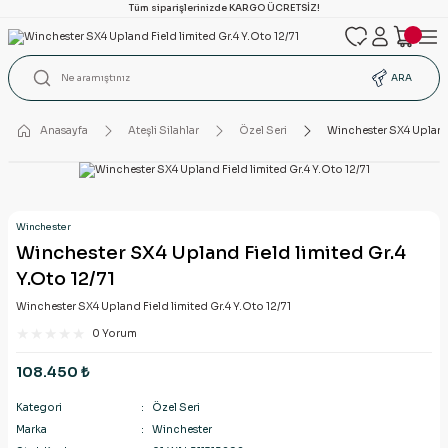
Tüm siparişlerinizde KARGO ÜCRETSİZ!
ARA
Anasayfa
Ateşli Silahlar
Özel Seri
Winchester SX4 Upland 
Winchester
Winchester SX4 Upland Field limited Gr.4
Y.Oto 12/71
Winchester SX4 Upland Field limited Gr.4 Y.Oto 12/71
0 Yorum
108.450 ₺
Kategori
Özel Seri
Marka
Winchester