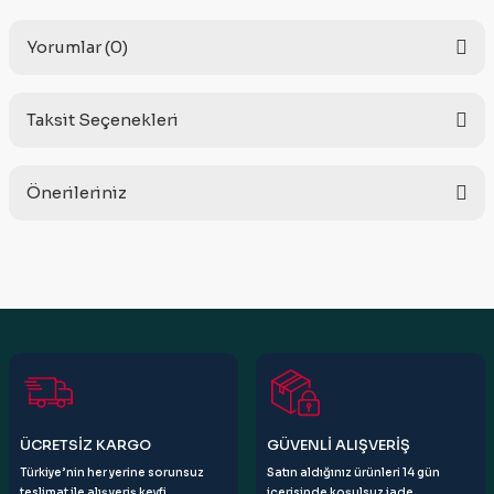
Yorumlar (0)
Taksit Seçenekleri
Bu ürüne ilk yorumu siz yapın!
Önerileriniz
Yorum Yaz
Bu ürünün fiyat bilgisi, resim, ürün açıklamalarında ve diğer
konularda yetersiz gördüğünüz noktaları öneri formunu
kullanarak tarafımıza iletebilirsiniz.
Görüş ve önerileriniz için teşekkür ederiz.
Ürün resmi kalitesiz, bozuk veya görüntülenemiyor.
Ürün açıklamasında eksik bilgiler bulunuyor.
Ürün bilgilerinde hatalar bulunuyor.
ÜCRETSİZ KARGO
GÜVENLİ ALIŞVERİŞ
Ürün fiyatı diğer sitelerden daha pahalı.
Türkiye’nin her yerine sorunsuz
Satın aldığınız ürünleri 14 gün
Bu ürüne benzer farklı alternatifler olmalı.
teslimat ile alışveriş keyfi
içerisinde koşulsuz iade