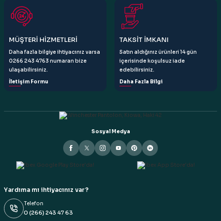
Gönder
MÜŞTERİ HİZMETLERİ
TAKSİT İMKANI
Daha fazla bilgiye ihtiyacınız varsa
Satın aldığınız ürünleri 14 gün
0266 243 4763 numaran bize
içerisinde koşulsuz iade
ulaşabilirsiniz.
edebilirsiniz.
İletişim Formu
Daha Fazla Bilgi
Sosyal Medya
Yardıma mı ihtiyacınız var?
Telefon
0 (266) 243 47 63