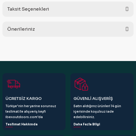
Taksit Seçenekleri
Bu ürüne ilk yorumu siz yapın!
Önerileriniz
Yorum Yaz
Bu ürünün fiyat bilgisi, resim, ürün açıklamalarında ve diğer
konularda yetersiz gördüğünüz noktaları öneri formunu
kullanarak tarafımıza iletebilirsiniz.
Görüş ve önerileriniz için teşekkür ederiz.
Ürün resmi kalitesiz, bozuk veya görüntülenemiyor.
Ürün açıklamasında eksik bilgiler bulunuyor.
Ürün bilgilerinde hatalar bulunuyor.
ÜCRETSİZ KARGO
GÜVENLİ ALIŞVERİŞ
Ürün fiyatı diğer sitelerden daha pahalı.
Türkiye’nin her yerine sorunsuz
Satın aldığınız ürünleri 14 gün
Bu ürüne benzer farklı alternatifler olmalı.
teslimat ile alışveriş keyfi
içerisinde koşulsuz iade
ibexoutdoors.com’da
edebilirsiniz.
Teslimat Hakkında
Daha Fazla Bilgi