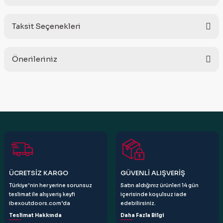
Taksit Seçenekleri
Bu ürüne ilk yorumu siz yapın!
Önerileriniz
Yorum Yaz
Bu ürünün fiyat bilgisi, resim, ürün açıklamalarında ve diğer
konularda yetersiz gördüğünüz noktaları öneri formunu
kullanarak tarafımıza iletebilirsiniz.
Görüş ve önerileriniz için teşekkür ederiz.
Ürün resmi kalitesiz, bozuk veya görüntülenemiyor.
Ürün açıklamasında eksik bilgiler bulunuyor.
Ürün bilgilerinde hatalar bulunuyor.
ÜCRETSİZ KARGO
GÜVENLİ ALIŞVERİŞ
Ürün fiyatı diğer sitelerden daha pahalı.
Türkiye’nin her yerine sorunsuz
Satın aldığınız ürünleri 14 gün
Bu ürüne benzer farklı alternatifler olmalı.
teslimat ile alışveriş keyfi
içerisinde koşulsuz iade
ibexoutdoors.com’da
edebilirsiniz.
Teslimat Hakkında
Daha Fazla Bilgi