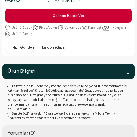
Stok Kodu
17.TB.YZ00138-TRNC
Gelince Haber Ver
Fiyat Alarmı
Yorum yaz
Karşılaştır
Tavsiye Et
Ürünü Paylaş
Hızlı Gönderi
Kargo Bedava
Ürün Bilgisi
19 Litre olan bu orta boy modelinde cep ve iç folyobulunmamaktadır. İç
katmanı özel poliüretan köpük yapısısayesinde 12 saat boyunca ısı kaybı
olmadan soğuk taşımayapabilirsiniz. Omuz askısı ve el tutacaklarıyla ise
kolay taşınabilirbir kullanım sağlar Plastikten daha hafif, sert ve kırılmaz
olantermal çantalarımız aynı zamanda tabure ve sehpa olarak
dakullanılabilir.
Saatte 0,2° ısı kaybı, 10 saatte ise 2 derece ısıkaybı ile Yıldız Teknik
Üniversitesi tarafından raporlu ve onaylıdır. Kapasite: 19 L.
Yorumlar (0)