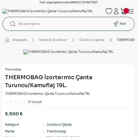
Tüm siparişlerinizde KARGO ÜCRETSİZ!
ARA
Anasayfa
Kamp & Outdoor
Outdoor Çanta
THERMOBAG İ
Thermobag
THERMOBAG İzortermic Çanta
Turuncu/Kamuflaj 19L.
THERMOBAG İzortermic Çanta Turuncu/Kamuflaj 19L.
0 Yorum
5.500 ₺
Kategori
Outdoor Çanta
Marka
Thermobag