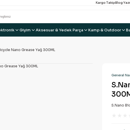
Kargo Takip
Blog Yazı
ektronik
Giyim
Aksesuar & Yedek Parça
Kamp & Outdoor
B
icycle Nano Grease Yağ 300ML
General Na
S.Na
300
S.Nano Bi