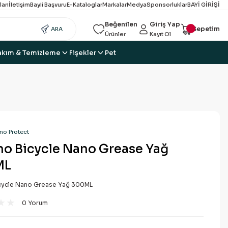
ları
İletişim
Bayii Başvuru
E-Kataloglar
Markalar
Medya
Sponsorluklar
BAYİ GİRİŞİ
Beğenilen
Giriş Yap
Sepetim
ARA
Ürünler
Kayıt Ol
akım & Temizleme
Fişekler
Pet
no Protect
no Bicycle Nano Grease Yağ
ML
cycle Nano Grease Yağ 300ML
0 Yorum