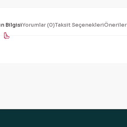
n Bilgisi
Yorumlar (0)
Taksit Seçenekleri
Öneriler
konularda yetersiz gördüğünüz noktaları öneri formunu kullanarak tarafı
Bu ürüne ilk yorumu siz yapın!
Yorum Yaz