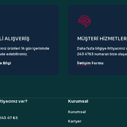
Gönder
İ ALIŞVERİŞ
MÜŞTERİ HİZMETLER
ınız ürünleri 14 gün içerisinde
Daha fazla bilgiye ihtiyacını
de edebilirsiniz.
243 4763 numaran bize ulaşabi
a Bilgi
İletişim Formu
tiyacınız var?
Kurumsal
Kurumsal
243 47 63
Kariyer