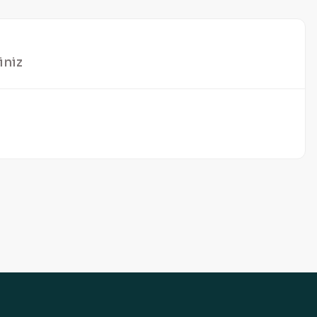
iniz
mıza iletebilirsiniz.