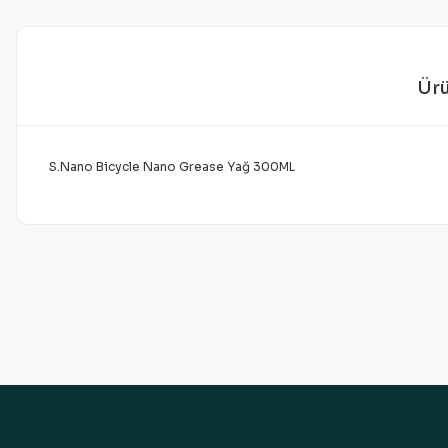
Ürü
S.Nano Bicycle Nano Grease Yağ 300ML
Bu ürünün fiyat bilgisi, resim, ürün açıklamalarında ve diğer 
Görüş ve önerileriniz için teşekkür ederiz.
Ürün resmi kalitesiz, bozuk veya görüntülenemiyor.
Ürün açıklamasında eksik bilgiler bulunuyor.
Ürün bilgilerinde hatalar bulunuyor.
Ürün fiyatı diğer sitelerden daha pahalı.
Bu ürüne benzer farklı alternatifler olmalı.