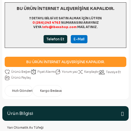
BU ÜRÜN İNTERNET ALIŞVERİŞİNE KAPALIDIR.
!! DETAYLI BİLGİ VE SATIN ALMAK İÇİN LÜTFEN
0 (266) 243 4763
NUMARASINI ARAYINIZ
VEYA
info@ibexshop.com
MAİL ATINIZ.
Telefon Et
E-Mail
BU ÜRÜN İNTERNET ALIŞVERİŞİNE KAPALIDIR.
Fiyat Alarmı
Yorum yaz
Karşılaştır
Tavsiye Et
Ürünü Paylaş
Hızlı Gönderi
Kargo Bedava
Ürün Bilgisi
Yarı Otomatik Av Tüfeği