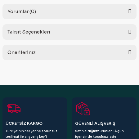
Yorumlar (0)
Taksit Seçenekleri
Bu ürüne ilk yorumu siz yapın!
Önerileriniz
Yorum Yaz
Bu ürünün fiyat bilgisi, resim, ürün açıklamalarında ve diğer
konularda yetersiz gördüğünüz noktaları öneri formunu
kullanarak tarafımıza iletebilirsiniz.
Görüş ve önerileriniz için teşekkür ederiz.
Ürün resmi kalitesiz, bozuk veya görüntülenemiyor.
Ürün açıklamasında eksik bilgiler bulunuyor.
Ürün bilgilerinde hatalar bulunuyor.
ÜCRETSİZ KARGO
GÜVENLİ ALIŞVERİŞ
Ürün fiyatı diğer sitelerden daha pahalı.
Türkiye’nin her yerine sorunsuz
Satın aldığınız ürünleri 14 gün
Bu ürüne benzer farklı alternatifler olmalı.
teslimat ile alışveriş keyfi
içerisinde koşulsuz iade