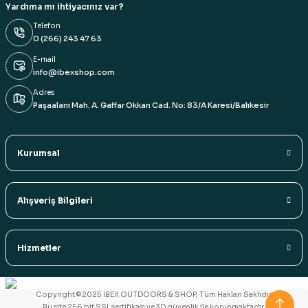
Yardıma mı ihtiyacınız var?
Telefon
0 (266) 243 47 63
E-mail
info@ibexshop.com
Adres
Paşaalanı Mah. A. Gaffar Okkan Cad. No: 83/A Karesi/Balıkesir
Kurumsal
Alışveriş Bilgileri
Hizmetler
Copyright ©2025 IBEX OUTDOORS & SHOP, Tüm Hakları Saklıdır.
Bu site 256 bit SSL sertifikası ve 3D güvenlik ile korunmaktadır.