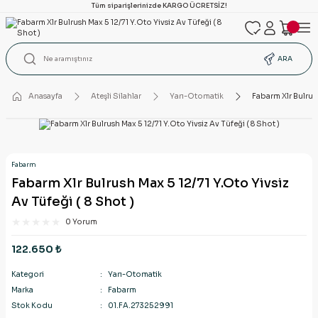
Tüm siparişlerinizde KARGO ÜCRETSİZ!
ARA
Anasayfa
Ateşli Silahlar
Yarı-Otomatik
Fabarm Xlr Bulrush
Fabarm
Fabarm Xlr Bulrush Max 5 12/71 Y.Oto Yivsiz
Av Tüfeği ( 8 Shot )
0 Yorum
122.650 ₺
Kategori
Yarı-Otomatik
Marka
Fabarm
Stok Kodu
01.FA.273252991