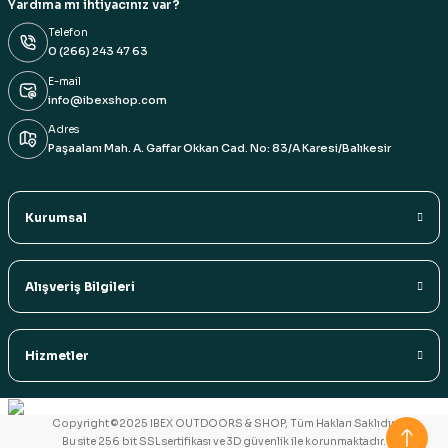
Yardıma mı ihtiyacınız var?
Telefon
0 (266) 243 47 63
E-mail
info@ibexshop.com
Adres
Paşaalanı Mah. A. Gaffar Okkan Cad. No: 83/A Karesi/Balıkesir
Kurumsal
Alışveriş Bilgileri
Hizmetler
Copyright ©2025 IBEX OUTDOORS & SHOP, Tüm Hakları Saklıdır.
Bu site 256 bit SSL sertifikası ve 3D güvenlik ile korunmaktadır.