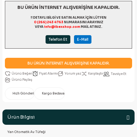
BU ÜRÜN İNTERNET ALIŞVERİŞİNE KAPALIDIR.
!! DETAYLI BİLGİ VE SATIN ALMAK İÇİN LÜTFEN
0 (266) 243 4763
NUMARASINI ARAYINIZ
VEYA
info@ibexshop.com
MAİL ATINIZ.
Telefon Et
E-Mail
BU ÜRÜN İNTERNET ALIŞVERİŞİNE KAPALIDIR.
Fiyat Alarmı
Yorum yaz
Karşılaştır
Tavsiye Et
Ürünü Paylaş
Hızlı Gönderi
Kargo Bedava
Ürün Bilgisi
Yarı Otomatik Av Tüfeği