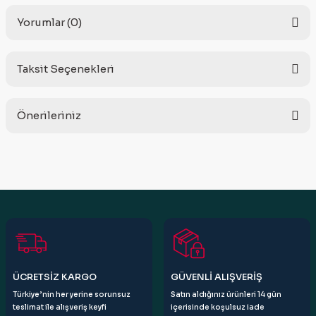
Yorumlar (0)
Taksit Seçenekleri
Bu ürüne ilk yorumu siz yapın!
Önerileriniz
Yorum Yaz
Bu ürünün fiyat bilgisi, resim, ürün açıklamalarında ve diğer
konularda yetersiz gördüğünüz noktaları öneri formunu
kullanarak tarafımıza iletebilirsiniz.
Görüş ve önerileriniz için teşekkür ederiz.
Ürün resmi kalitesiz, bozuk veya görüntülenemiyor.
Ürün açıklamasında eksik bilgiler bulunuyor.
Ürün bilgilerinde hatalar bulunuyor.
ÜCRETSİZ KARGO
GÜVENLİ ALIŞVERİŞ
Ürün fiyatı diğer sitelerden daha pahalı.
Türkiye’nin her yerine sorunsuz
Satın aldığınız ürünleri 14 gün
Bu ürüne benzer farklı alternatifler olmalı.
teslimat ile alışveriş keyfi
içerisinde koşulsuz iade