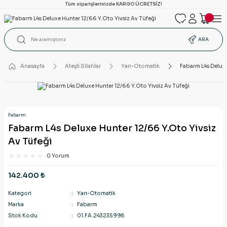
Tüm siparişlerinizde KARGO ÜCRETSİZ!
ARA
Anasayfa
Ateşli Silahlar
Yarı-Otomatik
Fabarm L4s Deluxe
Fabarm
Fabarm L4s Deluxe Hunter 12/66 Y.Oto Yivsiz
Av Tüfeği
0 Yorum
142.400 ₺
Kategori
Yarı-Otomatik
Marka
Fabarm
Stok Kodu
01.FA.243235998