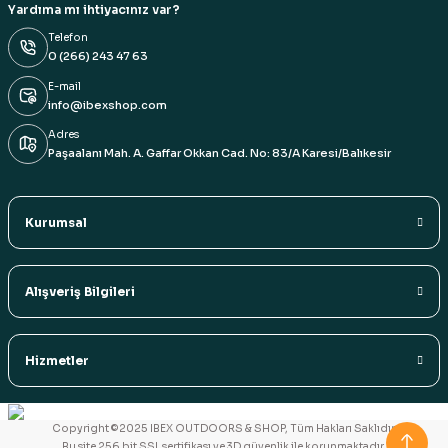
Yardıma mı ihtiyacınız var?
Telefon
0 (266) 243 47 63
E-mail
info@ibexshop.com
Adres
Paşaalanı Mah. A. Gaffar Okkan Cad. No: 83/A Karesi/Balıkesir
Kurumsal
Alışveriş Bilgileri
Hizmetler
Copyright ©2025 IBEX OUTDOORS & SHOP, Tüm Hakları Saklıdır.
Bu site 256 bit SSL sertifikası ve 3D güvenlik ile korunmaktadır.