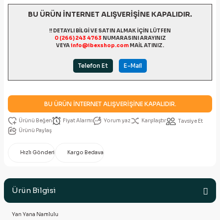
BU ÜRÜN İNTERNET ALIŞVERİŞİNE KAPALIDIR.
!! DETAYLI BİLGİ VE SATIN ALMAK İÇİN LÜTFEN
0 (266) 243 4763
NUMARASINI ARAYINIZ
VEYA
info@ibexshop.com
MAİL ATINIZ.
Telefon Et
E-Mail
BU ÜRÜN İNTERNET ALIŞVERİŞİNE KAPALIDIR.
Fiyat Alarmı
Yorum yaz
Karşılaştır
Tavsiye Et
Ürünü Paylaş
Hızlı Gönderi
Kargo Bedava
Ürün Bilgisi
Yan Yana Namlulu