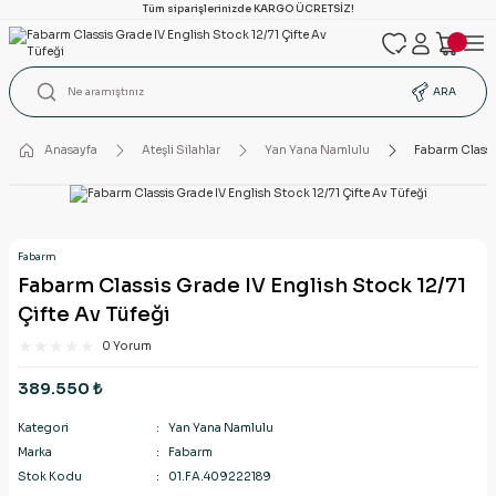
Tüm siparişlerinizde KARGO ÜCRETSİZ!
ARA
Anasayfa
Ateşli Silahlar
Yan Yana Namlulu
Fabarm Classis
Fabarm
Fabarm Classis Grade IV English Stock 12/71
Çifte Av Tüfeği
0 Yorum
389.550 ₺
Kategori
Yan Yana Namlulu
Marka
Fabarm
Stok Kodu
01.FA.409222189