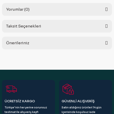
Yorumlar (0)
Taksit Seçenekleri
Bu ürüne ilk yorumu siz yapın!
Önerileriniz
Yorum Yaz
Bu ürünün fiyat bilgisi, resim, ürün açıklamalarında ve diğer
konularda yetersiz gördüğünüz noktaları öneri formunu
kullanarak tarafımıza iletebilirsiniz.
Görüş ve önerileriniz için teşekkür ederiz.
Ürün resmi kalitesiz, bozuk veya görüntülenemiyor.
Ürün açıklamasında eksik bilgiler bulunuyor.
Ürün bilgilerinde hatalar bulunuyor.
ÜCRETSİZ KARGO
GÜVENLİ ALIŞVERİŞ
Ürün fiyatı diğer sitelerden daha pahalı.
Türkiye’nin her yerine sorunsuz
Satın aldığınız ürünleri 14 gün
Bu ürüne benzer farklı alternatifler olmalı.
teslimat ile alışveriş keyfi
içerisinde koşulsuz iade