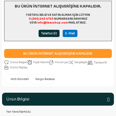
BU ÜRÜN İNTERNET ALIŞVERİŞİNE KAPALIDIR.
!! DETAYLI BİLGİ VE SATIN ALMAK İÇİN LÜTFEN
0 (266) 243 4763
NUMARASINI ARAYINIZ
VEYA
info@ibexshop.com
MAİL ATINIZ.
Telefon Et
E-Mail
BU ÜRÜN İNTERNET ALIŞVERİŞİNE KAPALIDIR.
Fiyat Alarmı
Yorum yaz
Karşılaştır
Tavsiye Et
Ürünü Paylaş
Hızlı Gönderi
Kargo Bedava
Ürün Bilgisi
Yan Yana Namlulu