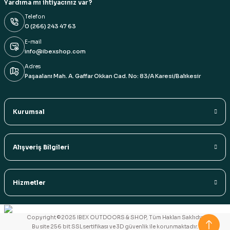
Yardıma mı ihtiyacınız var?
Telefon
0 (266) 243 47 63
E-mail
info@ibexshop.com
Adres
Paşaalanı Mah. A. Gaffar Okkan Cad. No: 83/A Karesi/Balıkesir
Kurumsal
Alışveriş Bilgileri
Hizmetler
Copyright ©2025 IBEX OUTDOORS & SHOP, Tüm Hakları Saklıdır.
Bu site 256 bit SSL sertifikası ve 3D güvenlik ile korunmaktadır.