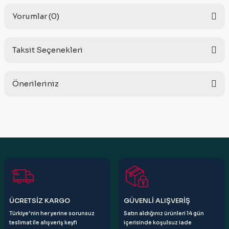
Yorumlar (0)
Taksit Seçenekleri
Bu ürüne ilk yorumu siz yapın!
Önerileriniz
Yorum Yaz
Bu ürünün fiyat bilgisi, resim, ürün açıklamalarında ve diğer
konularda yetersiz gördüğünüz noktaları öneri formunu
kullanarak tarafımıza iletebilirsiniz.
Görüş ve önerileriniz için teşekkür ederiz.
Ürün resmi kalitesiz, bozuk veya görüntülenemiyor.
Ürün açıklamasında eksik bilgiler bulunuyor.
Ürün bilgilerinde hatalar bulunuyor.
ÜCRETSİZ KARGO
GÜVENLİ ALIŞVERİŞ
Ürün fiyatı diğer sitelerden daha pahalı.
Türkiye’nin her yerine sorunsuz
Satın aldığınız ürünleri 14 gün
Bu ürüne benzer farklı alternatifler olmalı.
teslimat ile alışveriş keyfi
içerisinde koşulsuz iade