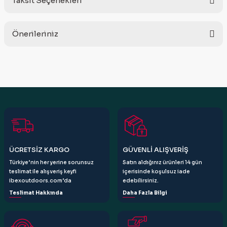
Taksit Seçenekleri
Bu ürüne ilk yorumu siz yapın!
Önerileriniz
Yorum Yaz
Bu ürünün fiyat bilgisi, resim, ürün açıklamalarında ve diğer
konularda yetersiz gördüğünüz noktaları öneri formunu
kullanarak tarafımıza iletebilirsiniz.
Görüş ve önerileriniz için teşekkür ederiz.
Ürün resmi kalitesiz, bozuk veya görüntülenemiyor.
Ürün açıklamasında eksik bilgiler bulunuyor.
Ürün bilgilerinde hatalar bulunuyor.
ÜCRETSİZ KARGO
GÜVENLİ ALIŞVERİŞ
Ürün fiyatı diğer sitelerden daha pahalı.
Türkiye’nin her yerine sorunsuz
Satın aldığınız ürünleri 14 gün
Bu ürüne benzer farklı alternatifler olmalı.
teslimat ile alışveriş keyfi
içerisinde koşulsuz iade
ibexoutdoors.com’da
edebilirsiniz.
Teslimat Hakkında
Daha Fazla Bilgi