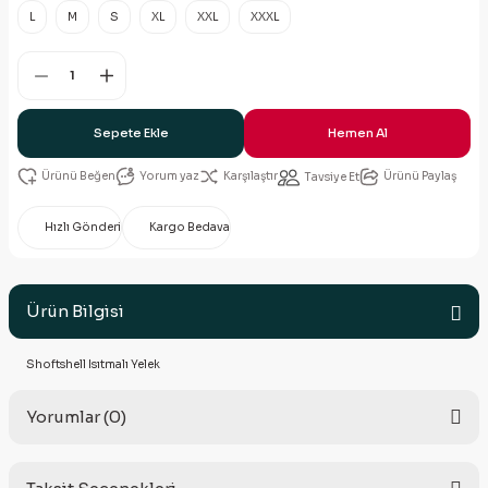
L
M
S
XL
XXL
XXXL
Sepete Ekle
Hemen Al
Yorum yaz
Karşılaştır
Ürünü Paylaş
Tavsiye Et
Hızlı Gönderi
Kargo Bedava
Ürün Bilgisi
Shoftshell Isıtmalı Yelek
Yorumlar (0)