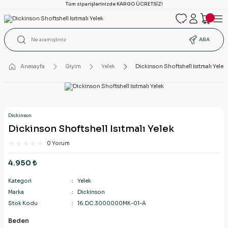
Tüm siparişlerinizde KARGO ÜCRETSİZ!
ARA
Anasayfa
Giyim
Yelek
Dickinson Shoftshell Isıtmalı Yelek
Dickinson
Dickinson Shoftshell Isıtmalı Yelek
0 Yorum
4.950 ₺
Kategori
Yelek
Marka
Dickinson
Stok Kodu
16.DC.3000000MK-01-A
Beden