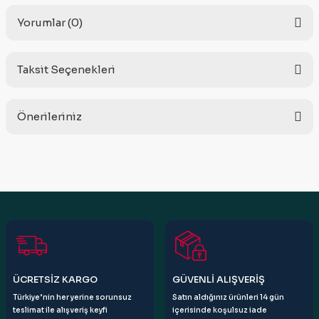
Yorumlar (0)
Taksit Seçenekleri
Bu ürüne ilk yorumu siz yapın!
Önerileriniz
Yorum Yaz
Bu ürünün fiyat bilgisi, resim, ürün açıklamalarında ve diğer
konularda yetersiz gördüğünüz noktaları öneri formunu
kullanarak tarafımıza iletebilirsiniz.
Görüş ve önerileriniz için teşekkür ederiz.
Ürün resmi kalitesiz, bozuk veya görüntülenemiyor.
Ürün açıklamasında eksik bilgiler bulunuyor.
Ürün bilgilerinde hatalar bulunuyor.
ÜCRETSİZ KARGO
GÜVENLİ ALIŞVERİŞ
Ürün fiyatı diğer sitelerden daha pahalı.
Türkiye’nin her yerine sorunsuz
Satın aldığınız ürünleri 14 gün
Bu ürüne benzer farklı alternatifler olmalı.
teslimat ile alışveriş keyfi
içerisinde koşulsuz iade