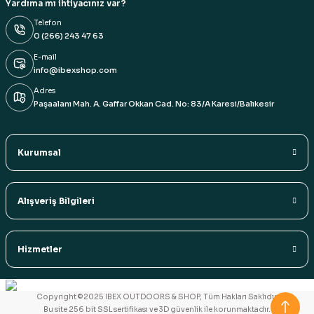
Yardıma mı ihtiyacınız var?
Telefon
0 (266) 243 47 63
E-mail
info@ibexshop.com
Adres
Paşaalanı Mah. A. Gaffar Okkan Cad. No: 83/A Karesi/Balıkesir
Kurumsal
Alışveriş Bilgileri
Hizmetler
Copyright ©2025 IBEX OUTDOORS & SHOP, Tüm Hakları Saklıdır.
Bu site 256 bit SSL sertifikası ve 3D güvenlik ile korunmaktadır.