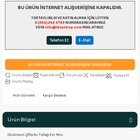
BU ÜRÜN İNTERNET ALIŞVERİŞİNE KAPALIDIR.
!! DETAYLI BİLGİ VE SATIN ALMAK İÇİN LÜTFEN
0 (266) 243 4763
NUMARASINI ARAYINIZ
VEYA
info@ibexshop.com
MAİL ATINIZ.
Telefon Et
E-Mail
BU ÜRÜN İNTERNET ALIŞVERİŞİNE KAPALIDIR.
Fiyat Alarmı
Yorum yaz
Karşılaştır
Tavsiye Et
Ürünü Paylaş
Hızlı Gönderi
Kargo Bedava
Ürün Bilgisi
Dickinson Çifte Av Tüfeği Ext. Mnv