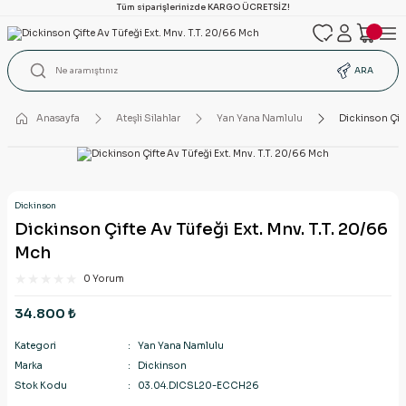
Tüm siparişlerinizde KARGO ÜCRETSİZ!
ARA
Anasayfa
Ateşli Silahlar
Yan Yana Namlulu
Dickinson Çift
Dickinson
Dickinson Çifte Av Tüfeği Ext. Mnv. T.T. 20/66
Mch
0 Yorum
34.800 ₺
Kategori
Yan Yana Namlulu
Marka
Dickinson
Stok Kodu
03.04.DICSL20-ECCH26