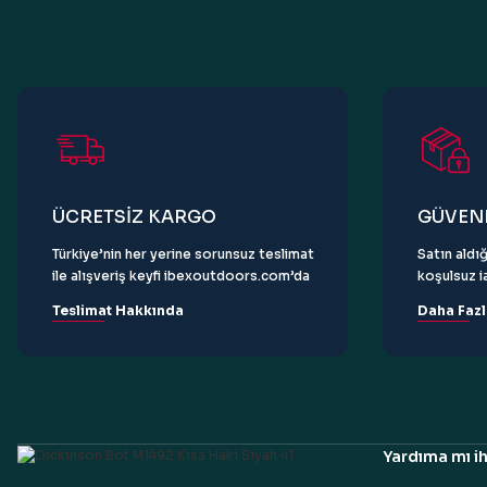
Ürün bilgilerinde hatalar bulunuyor.
Ürün fiyatı diğer sitelerden daha pahalı.
Bu ürüne benzer farklı alternatifler olmalı.
ÜCRETSİZ KARGO
GÜVENL
Türkiye’nin her yerine sorunsuz teslimat
Satın aldığ
ile alışveriş keyfi ibexoutdoors.com’da
koşulsuz ia
Teslimat Hakkında
Daha Fazl
Yardıma mı ih