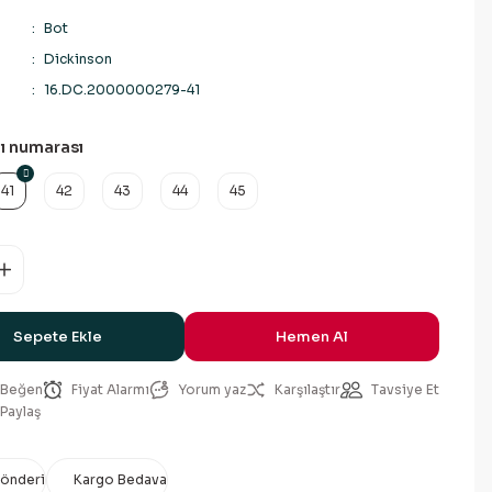
Bot
Dickinson
16.DC.2000000279-41
ı numarası
41
42
43
44
45
Sepete Ekle
Hemen Al
Fiyat Alarmı
Yorum yaz
Karşılaştır
Tavsiye Et
Paylaş
Gönderi
Kargo Bedava