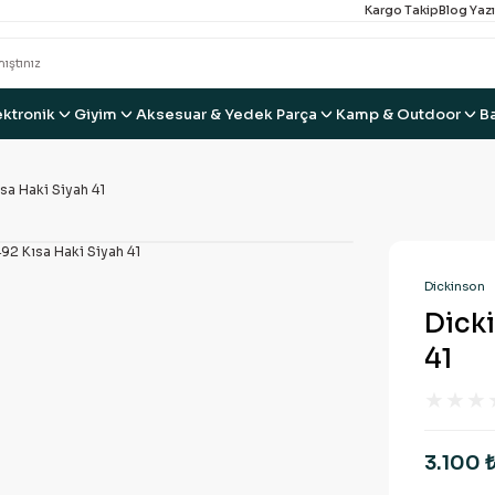
Kargo Takip
Blog Yazı
ektronik
Giyim
Aksesuar & Yedek Parça
Kamp & Outdoor
B
sa Haki Siyah 41
Dickinson
Dicki
41
3.100 