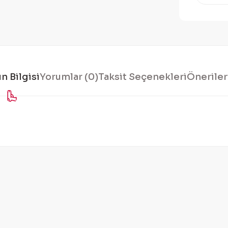
n Bilgisi
Yorumlar (0)
Taksit Seçenekleri
Öneriler
konularda yetersiz gördüğünüz noktaları öneri formunu kullanarak tarafı
Bu ürüne ilk yorumu siz yapın!
Yorum Yaz