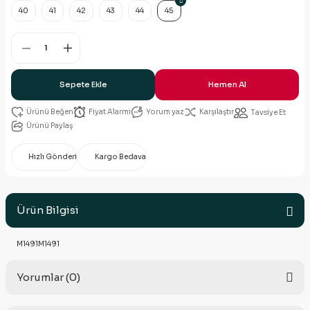
40
41
42
43
44
45
Sepete Ekle
Hemen Al
Fiyat Alarmı
Yorum yaz
Karşılaştır
Tavsiye Et
Ürünü Paylaş
Hızlı Gönderi
Kargo Bedava
Ürün Bilgisi
M1491M1491
Yorumlar (0)