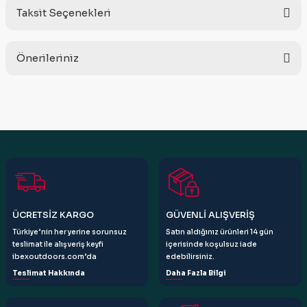
Taksit Seçenekleri
Bu ürüne ilk yorumu siz yapın!
Önerileriniz
Yorum Yaz
Bu ürünün fiyat bilgisi, resim, ürün açıklamalarında ve diğer
konularda yetersiz gördüğünüz noktaları öneri formunu
kullanarak tarafımıza iletebilirsiniz.
Görüş ve önerileriniz için teşekkür ederiz.
Ürün resmi kalitesiz, bozuk veya görüntülenemiyor.
Ürün açıklamasında eksik bilgiler bulunuyor.
Ürün bilgilerinde hatalar bulunuyor.
ÜCRETSİZ KARGO
GÜVENLİ ALIŞVERİŞ
Ürün fiyatı diğer sitelerden daha pahalı.
Türkiye’nin her yerine sorunsuz
Satın aldığınız ürünleri 14 gün
Bu ürüne benzer farklı alternatifler olmalı.
teslimat ile alışveriş keyfi
içerisinde koşulsuz iade
ibexoutdoors.com’da
edebilirsiniz.
Teslimat Hakkında
Daha Fazla Bilgi