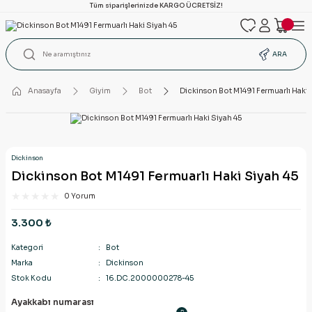
Tüm siparişlerinizde KARGO ÜCRETSİZ!
ARA
Anasayfa
Giyim
Bot
Dickinson Bot M1491 Fermuarlı Haki 
Dickinson
Dickinson Bot M1491 Fermuarlı Haki Siyah 45
0 Yorum
3.300 ₺
Kategori
Bot
Marka
Dickinson
Stok Kodu
16.DC.2000000278-45
Ayakkabı numarası