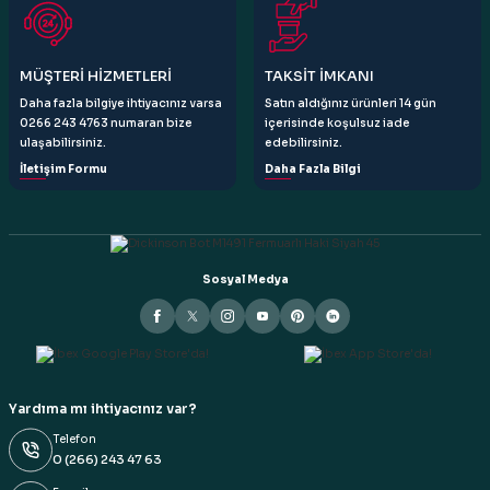
Gönder
MÜŞTERİ HİZMETLERİ
TAKSİT İMKANI
Daha fazla bilgiye ihtiyacınız varsa
Satın aldığınız ürünleri 14 gün
0266 243 4763 numaran bize
içerisinde koşulsuz iade
ulaşabilirsiniz.
edebilirsiniz.
İletişim Formu
Daha Fazla Bilgi
Sosyal Medya
Yardıma mı ihtiyacınız var?
Telefon
0 (266) 243 47 63