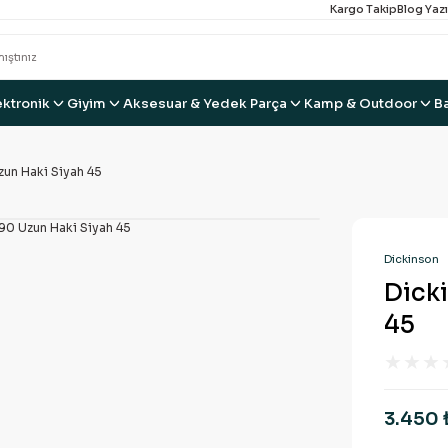
Kargo Takip
Blog Yazı
ektronik
Giyim
Aksesuar & Yedek Parça
Kamp & Outdoor
B
un Haki Siyah 45
Dickinson
Dick
45
3.450 