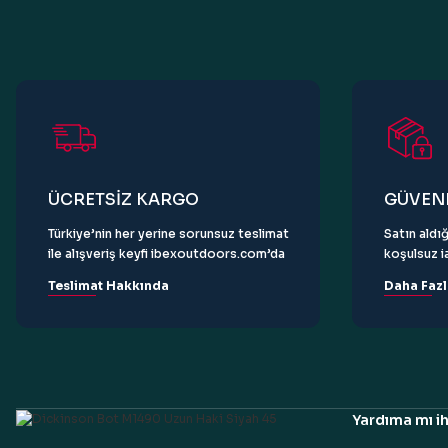
Ürün bilgilerinde hatalar bulunuyor.
Ürün fiyatı diğer sitelerden daha pahalı.
Bu ürüne benzer farklı alternatifler olmalı.
ÜCRETSİZ KARGO
GÜVENL
Türkiye’nin her yerine sorunsuz teslimat
Satın aldığ
ile alışveriş keyfi ibexoutdoors.com’da
koşulsuz ia
Teslimat Hakkında
Daha Fazl
Yardıma mı ih