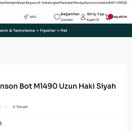
ları
İletişim
Bayii Başvuru
E-Kataloglar
Markalar
Medya
Sponsorluklar
BAYİ GİRİŞİ
Beğenilen
Giriş Yap
Sepetim
ARA
Ürünler
Kayıt Ol
akım & Temizleme
Fişekler
Pet
inson Bot M1490 Uzun Haki Siyah
0 Yorum
₺