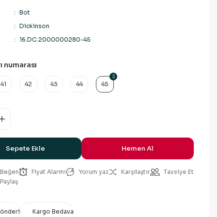
Bot
Dickinson
16.DC.2000000280-45
ı numarası
41
42
43
44
45
Sepete Ekle
Hemen Al
Fiyat Alarmı
Yorum yaz
Karşılaştır
Tavsiye Et
Paylaş
Gönderi
Kargo Bedava