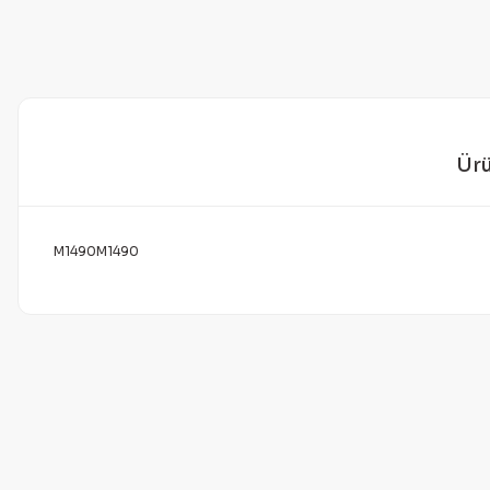
Ürü
M1490M1490
Bu ürünün fiyat bilgisi, resim, ürün açıklamalarında ve diğer 
Görüş ve önerileriniz için teşekkür ederiz.
Ürün resmi kalitesiz, bozuk veya görüntülenemiyor.
Ürün açıklamasında eksik bilgiler bulunuyor.