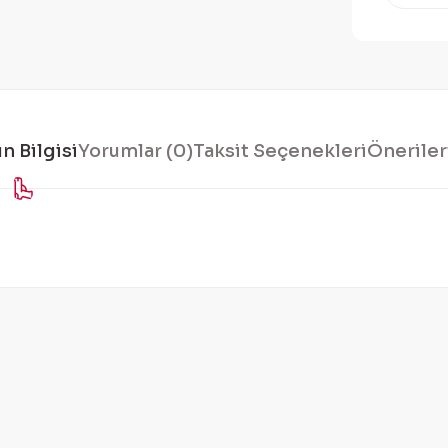
n Bilgisi
Yorumlar (0)
Taksit Seçenekleri
Öneriler
konularda yetersiz gördüğünüz noktaları öneri formunu kullanarak tarafı
Bu ürüne ilk yorumu siz yapın!
Yorum Yaz