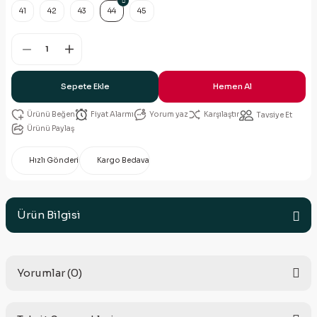
41
42
43
44
45
Sepete Ekle
Hemen Al
Fiyat Alarmı
Yorum yaz
Karşılaştır
Tavsiye Et
Ürünü Paylaş
Hızlı Gönderi
Kargo Bedava
Ürün Bilgisi
Yorumlar (0)