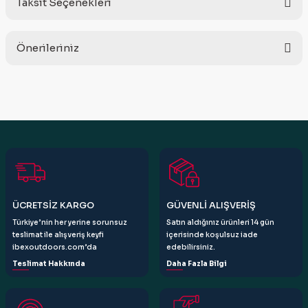
Taksit Seçenekleri
Bu ürüne ilk yorumu siz yapın!
Önerileriniz
Yorum Yaz
Bu ürünün fiyat bilgisi, resim, ürün açıklamalarında ve diğer
konularda yetersiz gördüğünüz noktaları öneri formunu
kullanarak tarafımıza iletebilirsiniz.
Görüş ve önerileriniz için teşekkür ederiz.
Ürün resmi kalitesiz, bozuk veya görüntülenemiyor.
Ürün açıklamasında eksik bilgiler bulunuyor.
Ürün bilgilerinde hatalar bulunuyor.
ÜCRETSİZ KARGO
GÜVENLİ ALIŞVERİŞ
Ürün fiyatı diğer sitelerden daha pahalı.
Türkiye’nin her yerine sorunsuz
Satın aldığınız ürünleri 14 gün
Bu ürüne benzer farklı alternatifler olmalı.
teslimat ile alışveriş keyfi
içerisinde koşulsuz iade
ibexoutdoors.com’da
edebilirsiniz.
Teslimat Hakkında
Daha Fazla Bilgi