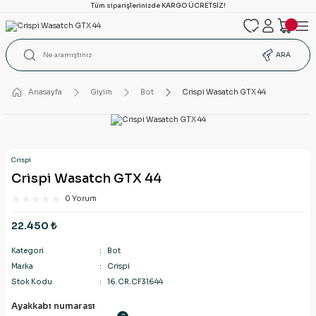
Tüm siparişlerinizde KARGO ÜCRETSİZ!
ARA
Anasayfa
Giyim
Bot
Crispi Wasatch GTX 44
Crispi
Crispi Wasatch GTX 44
0 Yorum
22.450 ₺
Kategori
Bot
Marka
Crispi
Stok Kodu
16.CR.CF31644
Ayakkabı numarası