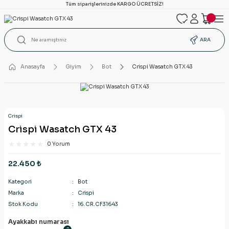
Tüm siparişlerinizde KARGO ÜCRETSİZ!
ARA
Anasayfa
Giyim
Bot
Crispi Wasatch GTX 43
Crispi
Crispi Wasatch GTX 43
0 Yorum
22.450 ₺
Kategori
Bot
Marka
Crispi
Stok Kodu
16.CR.CF31643
Ayakkabı numarası