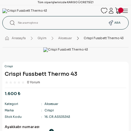
Tüm siparişlerinizde KARGO ÜCRETSİZ!
ARA
Anasayfa
Giyim
Aksesuar
Crispi Fussbett Thermo 43
Crispi
Crispi Fussbett Thermo 43
0 Yorum
1.600 ₺
Kategori
Aksesuar
Marka
Crispi
Stok Kodu
16.CR.AS535343
Ayakkabı numarası