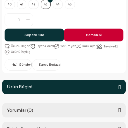
40
41
42
43
44
45
Sepete Ekle
Hemen Al
Fiyat Alarmı
Yorum yaz
Karşılaştır
Tavsiye Et
Ürünü Paylaş
Hızlı Gönderi
Kargo Bedava
Ürün Bilgisi
Yorumlar (0)