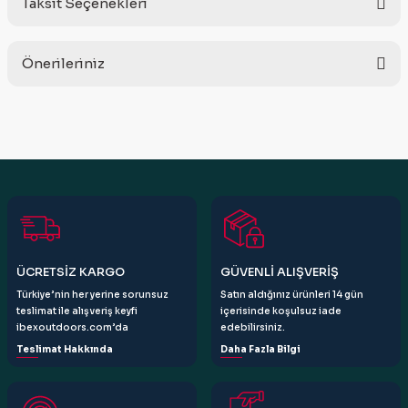
Taksit Seçenekleri
Bu ürüne ilk yorumu siz yapın!
Önerileriniz
Yorum Yaz
Bu ürünün fiyat bilgisi, resim, ürün açıklamalarında ve diğer
konularda yetersiz gördüğünüz noktaları öneri formunu
kullanarak tarafımıza iletebilirsiniz.
Görüş ve önerileriniz için teşekkür ederiz.
Ürün resmi kalitesiz, bozuk veya görüntülenemiyor.
Ürün açıklamasında eksik bilgiler bulunuyor.
Ürün bilgilerinde hatalar bulunuyor.
ÜCRETSİZ KARGO
GÜVENLİ ALIŞVERİŞ
Ürün fiyatı diğer sitelerden daha pahalı.
Türkiye’nin her yerine sorunsuz
Satın aldığınız ürünleri 14 gün
Bu ürüne benzer farklı alternatifler olmalı.
teslimat ile alışveriş keyfi
içerisinde koşulsuz iade
ibexoutdoors.com’da
edebilirsiniz.
Teslimat Hakkında
Daha Fazla Bilgi