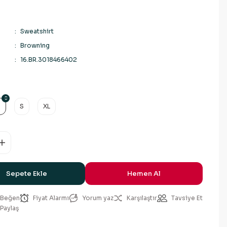
Sweatshirt
Browning
16.BR.3018466402
M
S
XL
Sepete Ekle
Hemen Al
Fiyat Alarmı
Yorum yaz
Karşılaştır
Tavsiye Et
Paylaş