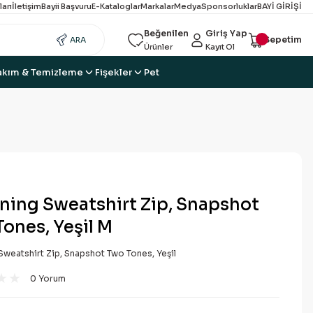
ları
İletişim
Bayii Başvuru
E-Kataloglar
Markalar
Medya
Sponsorluklar
BAYİ GİRİŞİ
Beğenilen
Giriş Yap
Sepetim
ARA
Ürünler
Kayıt Ol
akım & Temizleme
Fişekler
Pet
ning Sweatshirt Zip, Snapshot
ones, Yeşil M
weatshirt Zip, Snapshot Two Tones, Yeşil
0 Yorum