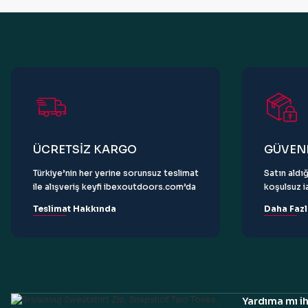
Ürün bilgilerinde hatalar bulunuyor.
Ürün fiyatı diğer sitelerden daha pahalı.
Bu ürüne benzer farklı alternatifler olmalı.
ÜCRETSİZ KARGO
GÜVENL
Türkiye’nin her yerine sorunsuz teslimat
Satın aldığ
ile alışveriş keyfi ibexoutdoors.com’da
koşulsuz ia
Teslimat Hakkında
Daha Fazl
Yardıma mı ih