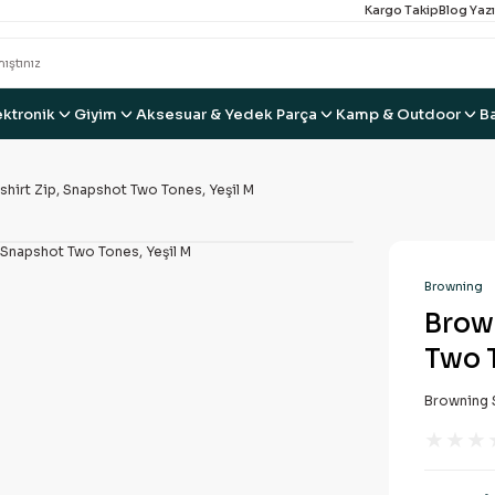
Kargo Takip
Blog Yazı
ektronik
Giyim
Aksesuar & Yedek Parça
Kamp & Outdoor
B
hirt Zip, Snapshot Two Tones, Yeşil M
Browning
Brow
Two T
Browning S