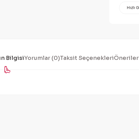
Hızlı 
n Bilgisi
Yorumlar (0)
Taksit Seçenekleri
Öneriler
konularda yetersiz gördüğünüz noktaları öneri formunu kullanarak tarafı
Bu ürüne ilk yorumu siz yapın!
Yorum Yaz