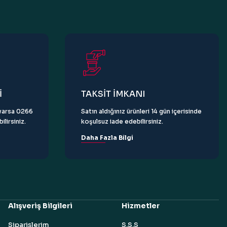
İ
TAKSİT İMKANI
z varsa 0266
Satın aldığınız ürünleri 14 gün içerisinde
lirsiniz.
koşulsuz iade edebilirsiniz.
Daha Fazla Bilgi
Alışveriş Bilgileri
Hizmetler
Siparişlerim
S.S.S