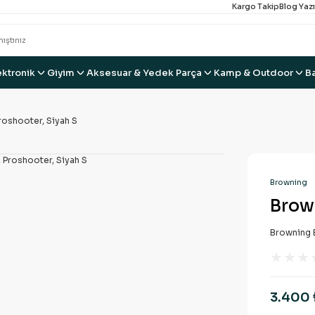
Kargo Takip
Blog Yazı
ektronik
Giyim
Aksesuar & Yedek Parça
Kamp & Outdoor
B
roshooter, Siyah S
Browning
Brown
Browning E
3.400 