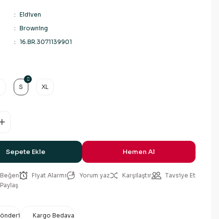
Eldiven
Browning
16.BR.3071139901
M
S
XL
Sepete Ekle
Hemen Al
Fiyat Alarmı
Yorum yaz
Karşılaştır
Tavsiye Et
Paylaş
Gönderi
Kargo Bedava