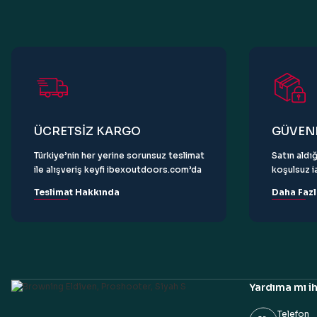
Ürün fiyatı diğer sitelerden daha pahalı.
Bu ürüne benzer farklı alternatifler olmalı.
ÜCRETSİZ KARGO
GÜVENL
Türkiye’nin her yerine sorunsuz teslimat
Satın aldığ
ile alışveriş keyfi ibexoutdoors.com’da
koşulsuz ia
Teslimat Hakkında
Daha Fazl
Yardıma mı ih
Telefon