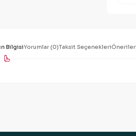
n Bilgisi
Yorumlar (0)
Taksit Seçenekleri
Öneriler
konularda yetersiz gördüğünüz noktaları öneri formunu kullanarak tarafı
Bu ürüne ilk yorumu siz yapın!
Yorum Yaz