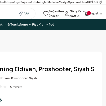
ları
İletişim
Bayii Başvuru
E-Kataloglar
Markalar
Medya
Sponsorluklar
BAYİ GİRİŞİ
Beğenilen
Giriş Yap
Sepetim
ARA
Ürünler
Kayıt Ol
akım & Temizleme
Fişekler
Pet
ing Eldiven, Proshooter, Siyah S
ldiven, Proshooter, Siyah
0 Yorum
₺