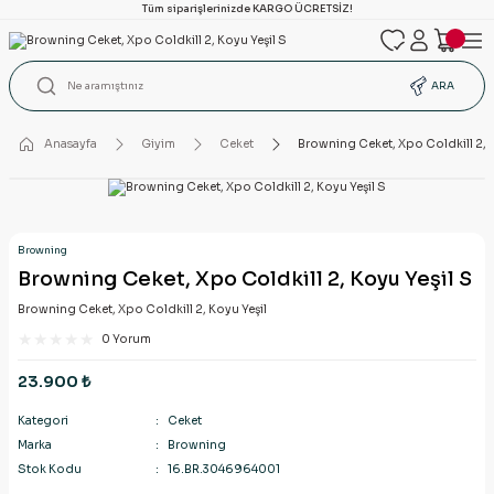
Tüm siparişlerinizde KARGO ÜCRETSİZ!
ARA
Anasayfa
Giyim
Ceket
Browning Ceket, Xpo Coldkill 2, K
Browning
Browning Ceket, Xpo Coldkill 2, Koyu Yeşil S
Browning Ceket, Xpo Coldkill 2, Koyu Yeşil
0 Yorum
23.900 ₺
Kategori
Ceket
Marka
Browning
Stok Kodu
16.BR.3046964001