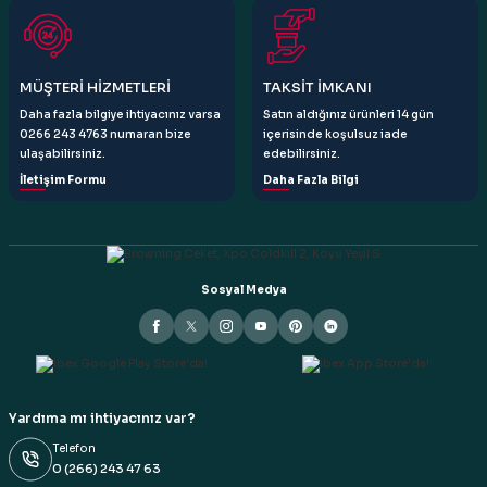
Gönder
MÜŞTERİ HİZMETLERİ
TAKSİT İMKANI
Daha fazla bilgiye ihtiyacınız varsa
Satın aldığınız ürünleri 14 gün
0266 243 4763 numaran bize
içerisinde koşulsuz iade
ulaşabilirsiniz.
edebilirsiniz.
İletişim Formu
Daha Fazla Bilgi
Sosyal Medya
Yardıma mı ihtiyacınız var?
Telefon
0 (266) 243 47 63