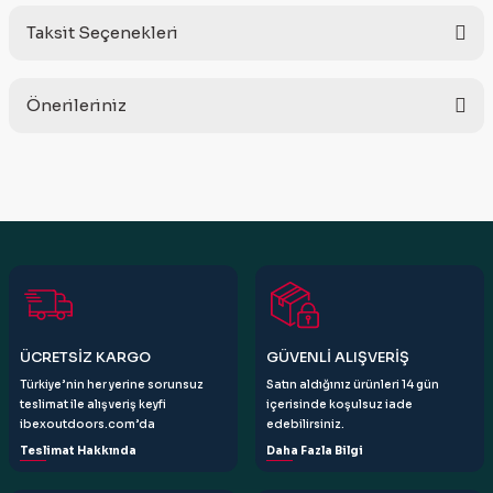
Taksit Seçenekleri
Bu ürüne ilk yorumu siz yapın!
Önerileriniz
Yorum Yaz
Bu ürünün fiyat bilgisi, resim, ürün açıklamalarında ve diğer
konularda yetersiz gördüğünüz noktaları öneri formunu
kullanarak tarafımıza iletebilirsiniz.
Görüş ve önerileriniz için teşekkür ederiz.
Ürün resmi kalitesiz, bozuk veya görüntülenemiyor.
Ürün açıklamasında eksik bilgiler bulunuyor.
Ürün bilgilerinde hatalar bulunuyor.
ÜCRETSİZ KARGO
GÜVENLİ ALIŞVERİŞ
Ürün fiyatı diğer sitelerden daha pahalı.
Türkiye’nin her yerine sorunsuz
Satın aldığınız ürünleri 14 gün
Bu ürüne benzer farklı alternatifler olmalı.
teslimat ile alışveriş keyfi
içerisinde koşulsuz iade
ibexoutdoors.com’da
edebilirsiniz.
Teslimat Hakkında
Daha Fazla Bilgi