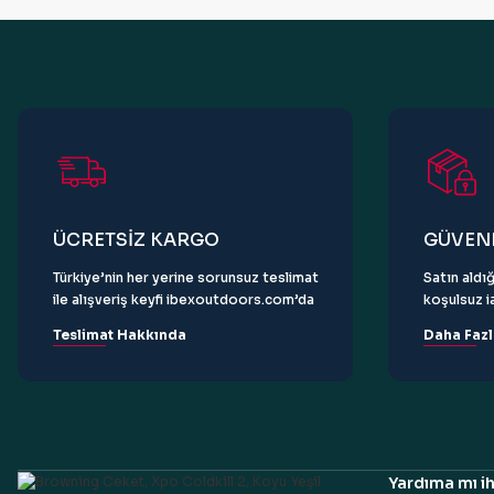
Ürün bilgilerinde hatalar bulunuyor.
Ürün fiyatı diğer sitelerden daha pahalı.
Bu ürüne benzer farklı alternatifler olmalı.
ÜCRETSİZ KARGO
GÜVENL
Türkiye’nin her yerine sorunsuz teslimat
Satın aldığ
ile alışveriş keyfi ibexoutdoors.com’da
koşulsuz ia
Teslimat Hakkında
Daha Fazl
Yardıma mı ih