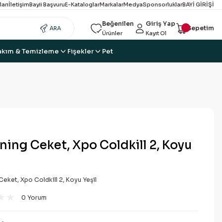
ları
İletişim
Bayii Başvuru
E-Kataloglar
Markalar
Medya
Sponsorluklar
BAYİ GİRİŞİ
Beğenilen
Giriş Yap
Sepetim
ARA
Ürünler
Kayıt Ol
akım & Temizleme
Fişekler
Pet
ing Ceket, Xpo Coldkill 2, Koyu
eket, Xpo Coldkill 2, Koyu Yeşil
0 Yorum