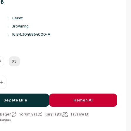
 ₺
Ceket
Browning
16.BR.3046964000-A
S
XS
Sepete Ekle
Hemen Al
Yorum yaz
Karşılaştır
Tavsiye Et
Paylaş