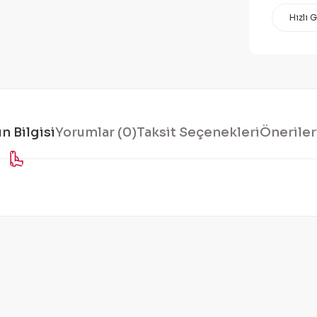
Hızlı 
n Bilgisi
Yorumlar (0)
Taksit Seçenekleri
Öneriler
konularda yetersiz gördüğünüz noktaları öneri formunu kullanarak tarafı
Bu ürüne ilk yorumu siz yapın!
Yorum Yaz