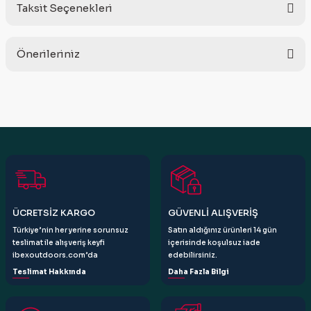
Taksit Seçenekleri
Bu ürüne ilk yorumu siz yapın!
Önerileriniz
Yorum Yaz
Bu ürünün fiyat bilgisi, resim, ürün açıklamalarında ve diğer
konularda yetersiz gördüğünüz noktaları öneri formunu
kullanarak tarafımıza iletebilirsiniz.
Görüş ve önerileriniz için teşekkür ederiz.
Ürün resmi kalitesiz, bozuk veya görüntülenemiyor.
Ürün açıklamasında eksik bilgiler bulunuyor.
Ürün bilgilerinde hatalar bulunuyor.
ÜCRETSİZ KARGO
GÜVENLİ ALIŞVERİŞ
Ürün fiyatı diğer sitelerden daha pahalı.
Türkiye’nin her yerine sorunsuz
Satın aldığınız ürünleri 14 gün
Bu ürüne benzer farklı alternatifler olmalı.
teslimat ile alışveriş keyfi
içerisinde koşulsuz iade
ibexoutdoors.com’da
edebilirsiniz.
Teslimat Hakkında
Daha Fazla Bilgi