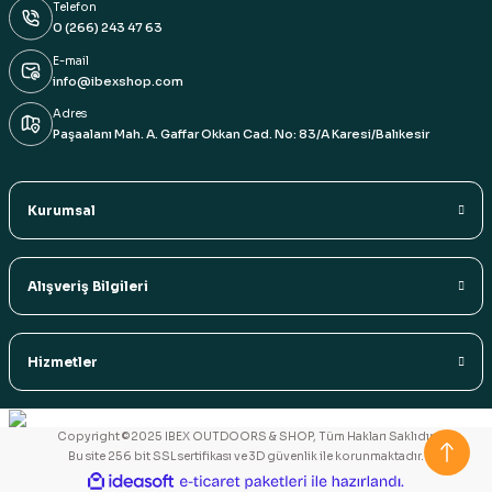
Telefon
0 (266) 243 47 63
E-mail
info@ibexshop.com
Adres
Paşaalanı Mah. A. Gaffar Okkan Cad. No: 83/A Karesi/Balıkesir
Kurumsal
Alışveriş Bilgileri
Hizmetler
Copyright ©2025 IBEX OUTDOORS & SHOP, Tüm Hakları Saklıdır.
Bu site 256 bit SSL sertifikası ve 3D güvenlik ile korunmaktadır.
ideasoft
ile
e-