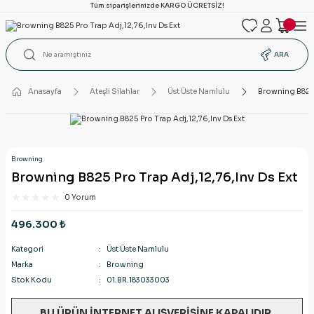
Tüm siparişlerinizde KARGO ÜCRETSİZ!
ARA
Anasayfa
Ateşli Silahlar
Üst Üste Namlulu
Browning B825 
Browning
Browning B825 Pro Trap Adj,12,76,Inv Ds Ext
0 Yorum
496.300 ₺
Kategori
Üst Üste Namlulu
Marka
Browning
Stok Kodu
01.BR.183033003
BU ÜRÜN İNTERNET ALIŞVERİŞİNE KAPALIDIR.