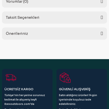
Yorumlar (0)
Taksit Seçenekleri
Bu ürüne ilk yorumu siz yapın!
Önerileriniz
Yorum Yaz
Bu ürünün fiyat bilgisi, resim, ürün açıklamalarında ve diğer
konularda yetersiz gördüğünüz noktaları öneri formunu
kullanarak tarafımıza iletebilirsiniz.
Görüş ve önerileriniz için teşekkür ederiz.
Ürün resmi kalitesiz, bozuk veya görüntülenemiyor.
Ürün açıklamasında eksik bilgiler bulunuyor.
Ürün bilgilerinde hatalar bulunuyor.
ÜCRETSİZ KARGO
GÜVENLİ ALIŞVERİŞ
Ürün fiyatı diğer sitelerden daha pahalı.
Türkiye’nin her yerine sorunsuz
Satın aldığınız ürünleri 14 gün
Bu ürüne benzer farklı alternatifler olmalı.
teslimat ile alışveriş keyfi
içerisinde koşulsuz iade
ibexoutdoors.com’da
edebilirsiniz.