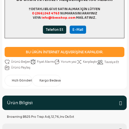
!! DETAYLI BİLGİ VE SATIN ALMAK İÇİN LÜTFEN
0 (266) 243 4763
NUMARASINI ARAYINIZ
VEYA
info@ibexshop.com
MAİL ATINIZ.
Telefon Et
E-Mail
BU ÜRÜN İNTERNET ALIŞVERİŞİNE KAPALIDIR.
Fiyat Alarmı
Yorum yaz
Karşılaştır
Tavsiye Et
Ürünü Paylaş
Hızlı Gönderi
Kargo Bedava
Ürün Bilgisi
Browning B825 Pro Trap Adj,12,76,Inv Ds Ext