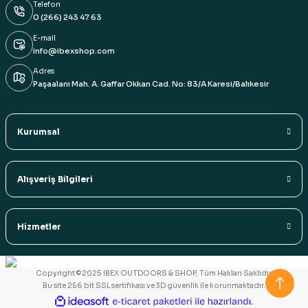
Telefon
0 (266) 243 47 63
E-mail
info@ibexshop.com
Adres
Paşaalanı Mah. A. Gaffar Okkan Cad. No: 83/A Karesi/Balıkesir
Kurumsal
Alışveriş Bilgileri
Hizmetler
Copyright ©2025 IBEX OUTDOORS & SHOP, Tüm Hakları Saklıdır.
Bu site 256 bit SSL sertifikası ve 3D güvenlik ile korunmaktadır.
ideasoft
ile
e-