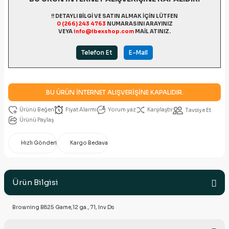
!! DETAYLI BİLGİ VE SATIN ALMAK İÇİN LÜTFEN
0 (266) 243 4763
NUMARASINI ARAYINIZ
VEYA
info@ibexshop.com
MAİL ATINIZ.
Telefon Et
E-Mail
BU ÜRÜN İNTERNET ALIŞVERİŞİNE KAPALIDIR.
Fiyat Alarmı
Yorum yaz
Karşılaştır
Tavsiye Et
Ürünü Paylaş
Hızlı Gönderi
Kargo Bedava
Ürün Bilgisi
Browning B825 Game,12 ga., 71, Inv Ds