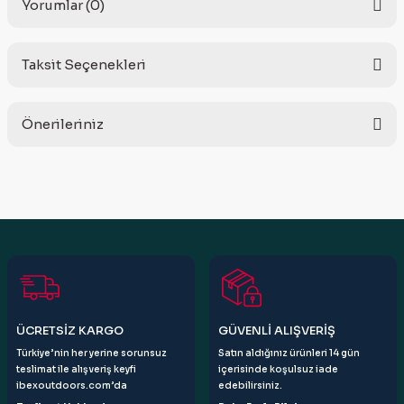
Yorumlar (0)
Taksit Seçenekleri
Bu ürüne ilk yorumu siz yapın!
Önerileriniz
Yorum Yaz
Bu ürünün fiyat bilgisi, resim, ürün açıklamalarında ve diğer
konularda yetersiz gördüğünüz noktaları öneri formunu
kullanarak tarafımıza iletebilirsiniz.
Görüş ve önerileriniz için teşekkür ederiz.
Ürün resmi kalitesiz, bozuk veya görüntülenemiyor.
Ürün açıklamasında eksik bilgiler bulunuyor.
Ürün bilgilerinde hatalar bulunuyor.
ÜCRETSİZ KARGO
GÜVENLİ ALIŞVERİŞ
Ürün fiyatı diğer sitelerden daha pahalı.
Türkiye’nin her yerine sorunsuz
Satın aldığınız ürünleri 14 gün
Bu ürüne benzer farklı alternatifler olmalı.
teslimat ile alışveriş keyfi
içerisinde koşulsuz iade
ibexoutdoors.com’da
edebilirsiniz.