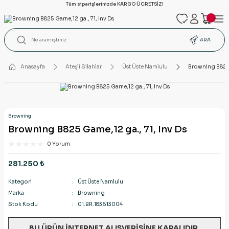
Tüm siparişlerinizde KARGO ÜCRETSİZ!
ARA
Anasayfa
Ateşli Silahlar
Üst Üste Namlulu
Browning B825 
Browning
Browning B825 Game,12 ga., 71, Inv Ds
0 Yorum
281.250 ₺
Kategori
Üst Üste Namlulu
Marka
Browning
Stok Kodu
01.BR.183613004
BU ÜRÜN İNTERNET ALIŞVERİŞİNE KAPALIDIR.