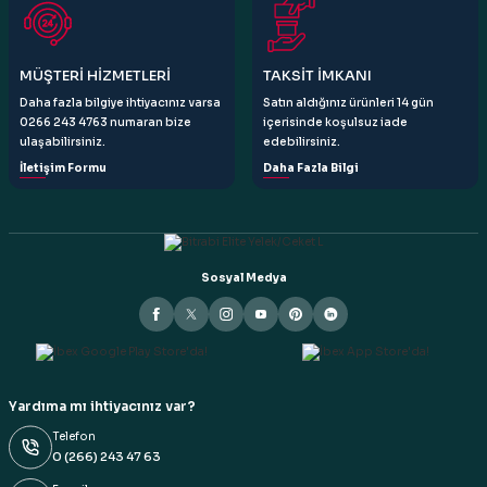
Gönder
MÜŞTERİ HİZMETLERİ
TAKSİT İMKANI
Daha fazla bilgiye ihtiyacınız varsa
Satın aldığınız ürünleri 14 gün
0266 243 4763 numaran bize
içerisinde koşulsuz iade
ulaşabilirsiniz.
edebilirsiniz.
İletişim Formu
Daha Fazla Bilgi
Sosyal Medya
Yardıma mı ihtiyacınız var?
Telefon
0 (266) 243 47 63