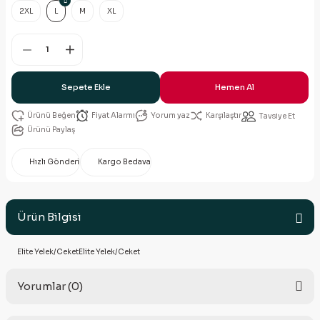
2XL
L
M
XL
Sepete Ekle
Hemen Al
Fiyat Alarmı
Yorum yaz
Karşılaştır
Tavsiye Et
Ürünü Paylaş
Hızlı Gönderi
Kargo Bedava
Ürün Bilgisi
Elite Yelek/CeketElite Yelek/Ceket
Yorumlar (0)