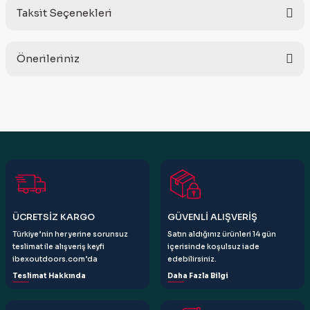
Taksit Seçenekleri
Bu ürüne ilk yorumu siz yapın!
Önerileriniz
Yorum Yaz
Bu ürünün fiyat bilgisi, resim, ürün açıklamalarında ve diğer
konularda yetersiz gördüğünüz noktaları öneri formunu
kullanarak tarafımıza iletebilirsiniz.
Görüş ve önerileriniz için teşekkür ederiz.
Ürün resmi kalitesiz, bozuk veya görüntülenemiyor.
Ürün açıklamasında eksik bilgiler bulunuyor.
Ürün bilgilerinde hatalar bulunuyor.
ÜCRETSİZ KARGO
GÜVENLİ ALIŞVERİŞ
Ürün fiyatı diğer sitelerden daha pahalı.
Türkiye’nin her yerine sorunsuz
Satın aldığınız ürünleri 14 gün
Bu ürüne benzer farklı alternatifler olmalı.
teslimat ile alışveriş keyfi
içerisinde koşulsuz iade
ibexoutdoors.com’da
edebilirsiniz.
Teslimat Hakkında
Daha Fazla Bilgi