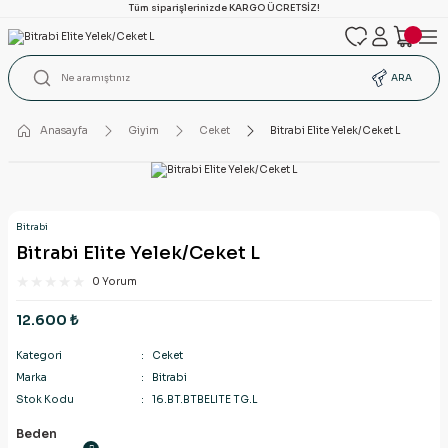
Tüm siparişlerinizde KARGO ÜCRETSİZ!
ARA
Anasayfa
Giyim
Ceket
Bitrabi Elite Yelek/Ceket L
Bitrabi
Bitrabi Elite Yelek/Ceket L
0 Yorum
12.600 ₺
Kategori
Ceket
Marka
Bitrabi
Stok Kodu
16.BT.BTBELITE TG.L
Beden