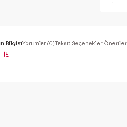
n Bilgisi
Yorumlar (0)
Taksit Seçenekleri
Öneriler
konularda yetersiz gördüğünüz noktaları öneri formunu kullanarak tarafı
Bu ürüne ilk yorumu siz yapın!
Yorum Yaz