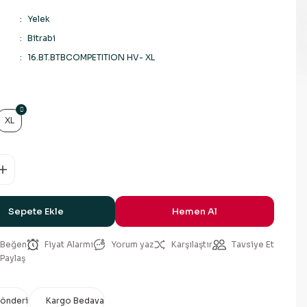
Yelek
Bitrabi
16.BT.BTBCOMPETITION HV- XL
XL
Sepete Ekle
Hemen Al
Fiyat Alarmı
Yorum yaz
Karşılaştır
Tavsiye Et
Paylaş
Gönderi
Kargo Bedava