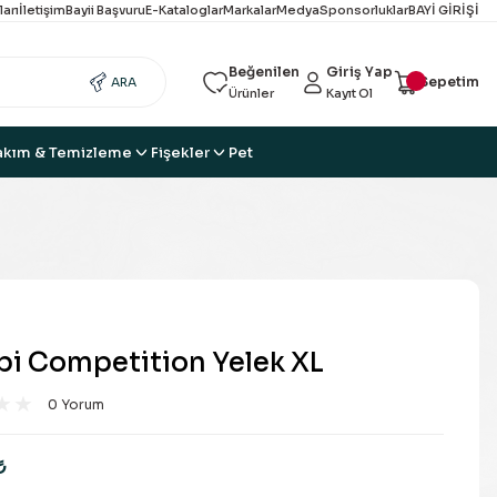
ları
İletişim
Bayii Başvuru
E-Kataloglar
Markalar
Medya
Sponsorluklar
BAYİ GİRİŞİ
Beğenilen
Giriş Yap
Sepetim
ARA
Ürünler
Kayıt Ol
akım & Temizleme
Fişekler
Pet
bi Competition Yelek XL
0 Yorum
₺