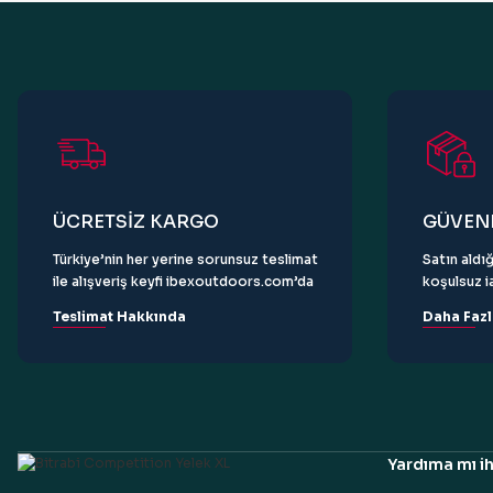
Ürün bilgilerinde hatalar bulunuyor.
Ürün fiyatı diğer sitelerden daha pahalı.
Bu ürüne benzer farklı alternatifler olmalı.
ÜCRETSİZ KARGO
GÜVENL
Türkiye’nin her yerine sorunsuz teslimat
Satın aldığ
ile alışveriş keyfi ibexoutdoors.com’da
koşulsuz ia
Teslimat Hakkında
Daha Fazl
Yardıma mı ih