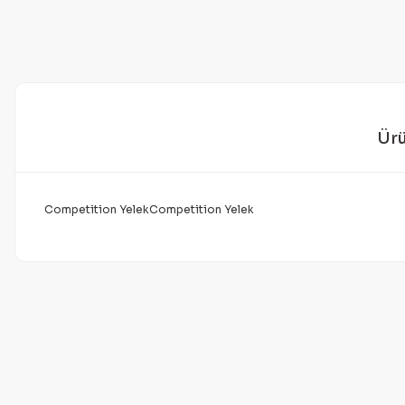
Ürü
Competition YelekCompetition Yelek
Bu ürünün fiyat bilgisi, resim, ürün açıklamalarında ve diğer 
Görüş ve önerileriniz için teşekkür ederiz.
Ürün resmi kalitesiz, bozuk veya görüntülenemiyor.
Ürün açıklamasında eksik bilgiler bulunuyor.