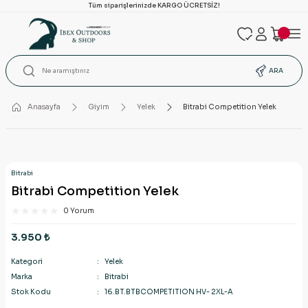
Tüm siparişlerinizde KARGO ÜCRETSİZ!
ARA
Anasayfa
Giyim
Yelek
Bitrabi Competition Yelek
Bitrabi
Bitrabi Competition Yelek
0 Yorum
3.950 ₺
Kategori
Yelek
Marka
Bitrabi
Stok Kodu
16.BT.BTBCOMPETITION HV- 2XL-A