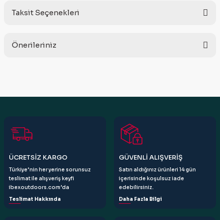
Taksit Seçenekleri
Bu ürüne ilk yorumu siz yapın!
Önerileriniz
Yorum Yaz
Bu ürünün fiyat bilgisi, resim, ürün açıklamalarında ve diğer
konularda yetersiz gördüğünüz noktaları öneri formunu
kullanarak tarafımıza iletebilirsiniz.
Görüş ve önerileriniz için teşekkür ederiz.
Ürün resmi kalitesiz, bozuk veya görüntülenemiyor.
Ürün açıklamasında eksik bilgiler bulunuyor.
Ürün bilgilerinde hatalar bulunuyor.
ÜCRETSİZ KARGO
GÜVENLİ ALIŞVERİŞ
Ürün fiyatı diğer sitelerden daha pahalı.
Türkiye’nin her yerine sorunsuz
Satın aldığınız ürünleri 14 gün
Bu ürüne benzer farklı alternatifler olmalı.
teslimat ile alışveriş keyfi
içerisinde koşulsuz iade
ibexoutdoors.com’da
edebilirsiniz.
Teslimat Hakkında
Daha Fazla Bilgi