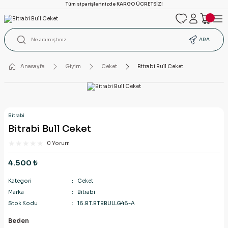
Tüm siparişlerinizde KARGO ÜCRETSİZ!
ARA
Anasayfa
Giyim
Ceket
Bitrabi Bull Ceket
Bitrabi
Bitrabi Bull Ceket
0 Yorum
4.500 ₺
Kategori
Ceket
Marka
Bitrabi
Stok Kodu
16.BT.BTBBULLG46-A
Beden