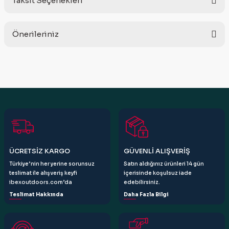
Taksit Seçenekleri
Bu ürüne ilk yorumu siz yapın!
Önerileriniz
Yorum Yaz
Bu ürünün fiyat bilgisi, resim, ürün açıklamalarında ve diğer
konularda yetersiz gördüğünüz noktaları öneri formunu
kullanarak tarafımıza iletebilirsiniz.
Görüş ve önerileriniz için teşekkür ederiz.
Ürün resmi kalitesiz, bozuk veya görüntülenemiyor.
Ürün açıklamasında eksik bilgiler bulunuyor.
Ürün bilgilerinde hatalar bulunuyor.
ÜCRETSİZ KARGO
GÜVENLİ ALIŞVERİŞ
Ürün fiyatı diğer sitelerden daha pahalı.
Türkiye’nin her yerine sorunsuz
Satın aldığınız ürünleri 14 gün
Bu ürüne benzer farklı alternatifler olmalı.
teslimat ile alışveriş keyfi
içerisinde koşulsuz iade
ibexoutdoors.com’da
edebilirsiniz.
Teslimat Hakkında
Daha Fazla Bilgi